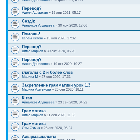
Перевод?
Аделя Ашмакын
» 19 янв 2021, 05:17
Сөздік
Айнамкөз Алдашева
» 30 ноя 2020, 12:06
Помощь!
Керем Kerem
» 13 ноя 2020, 17:32
Перевод?
Дима Марков
» 30 окт 2020, 05:20
Перевод?
Алена Денисовна
» 19 окт 2020, 10:27
глаголы с 2 и более слов
Марина М
» 27 сен 2020, 17:31
Закрепление грамматики урок 1.3
Марина Ахменова
» 25 сен 2020, 18:11
Кітап
Айнамкөз Алдашева
» 23 сен 2020, 04:22
Грамматика
Дима Марков
» 11 сен 2020, 11:53
Грамматика
Сэм Сэмик
» 28 авг 2020, 08:24
Айырмашылығы