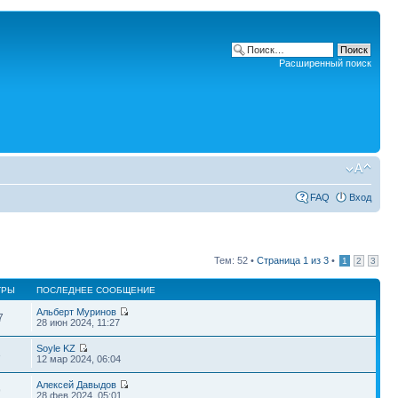
Расширенный поиск
FAQ
Вход
Тем: 52 •
Страница
1
из
3
•
1
2
3
ТРЫ
ПОСЛЕДНЕЕ СООБЩЕНИЕ
Альберт Муринов
7
28 июн 2024, 11:27
Soyle KZ
3
12 мар 2024, 06:04
Алексей Давыдов
9
28 фев 2024, 05:01