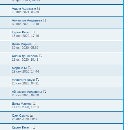
08 фев 2021, 04:33
Аделя Ашмакын
9
19 янв 2021, 05:39
Айнамкөз Алдашева
1
30 ноя 2020, 12:18
Керем Kerem
0
13 ноя 2020, 17:46
Дима Марков
8
30 окт 2020, 05:39
Алена Денисовна
2
19 окт 2020, 10:41
Марина М
0
29 сен 2020, 14:44
moderator soyle
9
28 сен 2020, 04:21
Айнамкөз Алдашева
0
23 сен 2020, 04:30
Дима Марков
9
11 сен 2020, 12:10
Сэм Сэмик
5
28 авг 2020, 08:39
Керем Kerem
1