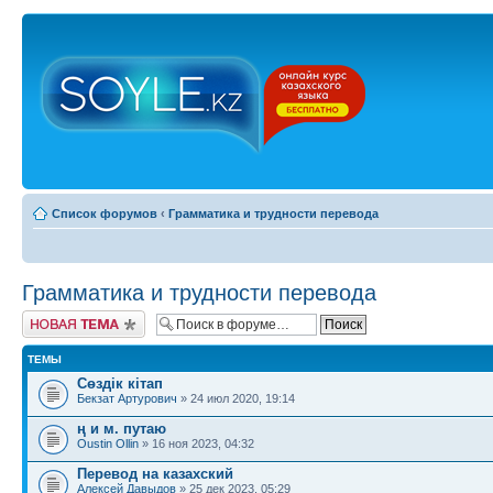
Список форумов
‹
Грамматика и трудности перевода
Грамматика и трудности перевода
Новая тема
ТЕМЫ
Сөздік кітап
Бекзат Артурович
» 24 июл 2020, 19:14
ң и м. путаю
Oustin Ollin
» 16 ноя 2023, 04:32
Перевод на казахский
Алексей Давыдов
» 25 дек 2023, 05:29