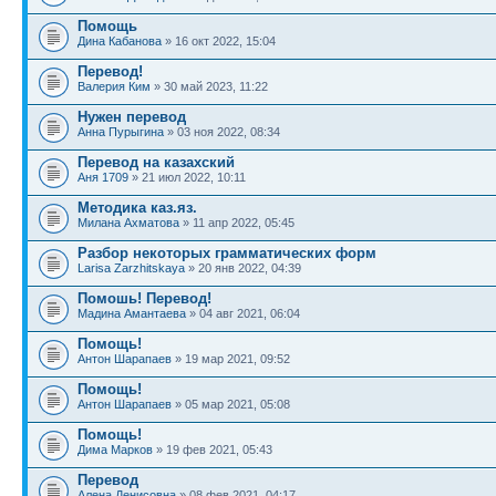
Помощь
Дина Кабанова
» 16 окт 2022, 15:04
Перевод!
Валерия Ким
» 30 май 2023, 11:22
Нужен перевод
Анна Пурыгина
» 03 ноя 2022, 08:34
Перевод на казахский
Аня 1709
» 21 июл 2022, 10:11
Методика каз.яз.
Милана Ахматова
» 11 апр 2022, 05:45
Разбор некоторых грамматических форм
Larisa Zarzhitskaya
» 20 янв 2022, 04:39
Помошь! Перевод!
Мадина Амантаева
» 04 авг 2021, 06:04
Помощь!
Антон Шарапаев
» 19 мар 2021, 09:52
Помощь!
Антон Шарапаев
» 05 мар 2021, 05:08
Помощь!
Дима Марков
» 19 фев 2021, 05:43
Перевод
Алена Денисовна
» 08 фев 2021, 04:17