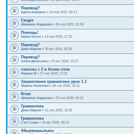
Перевод?
Аделя Ашмакын
» 19 янв 2021, 05:17
Сөздік
Айнамкөз Алдашева
» 30 ноя 2020, 12:06
Помощь!
Керем Kerem
» 13 ноя 2020, 17:32
Перевод?
Дима Марков
» 30 окт 2020, 05:20
Перевод?
Алена Денисовна
» 19 окт 2020, 10:27
глаголы с 2 и более слов
Марина М
» 27 сен 2020, 17:31
Закрепление грамматики урок 1.3
Марина Ахменова
» 25 сен 2020, 18:11
Кітап
Айнамкөз Алдашева
» 23 сен 2020, 04:22
Грамматика
Дима Марков
» 11 сен 2020, 11:53
Грамматика
Сэм Сэмик
» 28 авг 2020, 08:24
Айырмашылығы