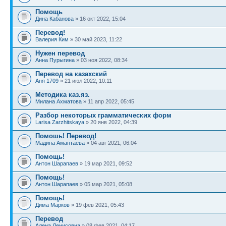
Помощь
Дина Кабанова
» 16 окт 2022, 15:04
Перевод!
Валерия Ким
» 30 май 2023, 11:22
Нужен перевод
Анна Пурыгина
» 03 ноя 2022, 08:34
Перевод на казахский
Аня 1709
» 21 июл 2022, 10:11
Методика каз.яз.
Милана Ахматова
» 11 апр 2022, 05:45
Разбор некоторых грамматических форм
Larisa Zarzhitskaya
» 20 янв 2022, 04:39
Помошь! Перевод!
Мадина Амантаева
» 04 авг 2021, 06:04
Помощь!
Антон Шарапаев
» 19 мар 2021, 09:52
Помощь!
Антон Шарапаев
» 05 мар 2021, 05:08
Помощь!
Дима Марков
» 19 фев 2021, 05:43
Перевод
Алена Денисовна
» 08 фев 2021, 04:17