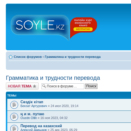
Список форумов
‹
Грамматика и трудности перевода
Грамматика и трудности перевода
Новая тема
ТЕМЫ
Сөздік кітап
Бекзат Артурович
» 24 июл 2020, 19:14
ң и м. путаю
Oustin Ollin
» 16 ноя 2023, 04:32
Перевод на казахский
Алексей Давыдов
» 25 дек 2023, 05:29