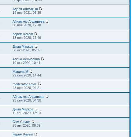
08 фев 2021, 04:33
Аделя Ашмакын
4
19 янв 2021, 05:39
Айнамкөз Алдашева
6
30 ноя 2020, 12:18
Керем Kerem
8
13 ноя 2020, 17:46
Дима Марков
1
30 окт 2020, 05:39
Алена Денисовна
6
19 окт 2020, 10:41
Марина М
2
29 сен 2020, 14:44
moderator soyle
2
28 сен 2020, 04:21
Айнамкөз Алдашева
0
23 сен 2020, 04:30
Дима Марков
2
11 сен 2020, 12:10
Сэм Сэмик
5
28 авг 2020, 08:39
Керем Kerem
3