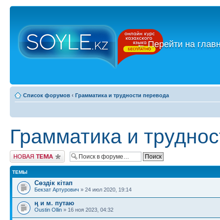
←
Перейти на глав
Список форумов
‹
Грамматика и трудности перевода
Грамматика и труднос
Новая тема
ТЕМЫ
Сөздік кітап
Бекзат Артурович
» 24 июл 2020, 19:14
ң и м. путаю
Oustin Ollin
» 16 ноя 2023, 04:32