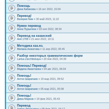
Помощь
Дина Кабанова
» 16 окт 2022, 15:04
Перевод!
Валерия Ким
» 30 май 2023, 11:22
Нужен перевод
Анна Пурыгина
» 03 ноя 2022, 08:34
Перевод на казахский
Аня 1709
» 21 июл 2022, 10:11
Методика каз.яз.
Милана Ахматова
» 11 апр 2022, 05:45
Разбор некоторых грамматических форм
Larisa Zarzhitskaya
» 20 янв 2022, 04:39
Помошь! Перевод!
Мадина Амантаева
» 04 авг 2021, 06:04
Помощь!
Антон Шарапаев
» 19 мар 2021, 09:52
Помощь!
Антон Шарапаев
» 05 мар 2021, 05:08
Помощь!
Дима Марков
» 19 фев 2021, 05:43
Перевод
Алена Денисовна
» 08 фев 2021, 04:17