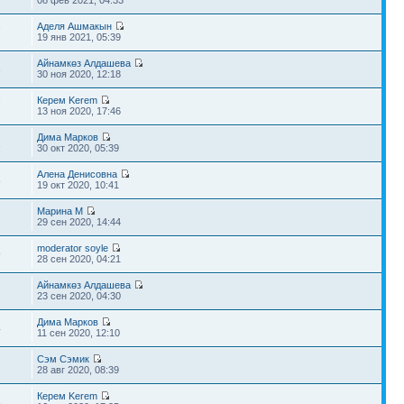
08 фев 2021, 04:33
Аделя Ашмакын
7
19 янв 2021, 05:39
Айнамкөз Алдашева
6
30 ноя 2020, 12:18
Керем Kerem
7
13 ноя 2020, 17:46
Дима Марков
1
30 окт 2020, 05:39
Алена Денисовна
8
19 окт 2020, 10:41
Марина М
2
29 сен 2020, 14:44
moderator soyle
9
28 сен 2020, 04:21
Айнамкөз Алдашева
2
23 сен 2020, 04:30
Дима Марков
4
11 сен 2020, 12:10
Сэм Сэмик
2
28 авг 2020, 08:39
Керем Kerem
6