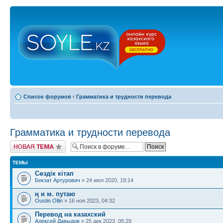
Список форумов
‹
Грамматика и трудности перевода
Грамматика и трудности перевода
Новая тема
ТЕМЫ
Сөздік кітап
Бекзат Артурович
» 24 июл 2020, 19:14
ң и м. путаю
Oustin Ollin
» 16 ноя 2023, 04:32
Перевод на казахский
Алексей Давыдов
» 25 дек 2023, 05:29