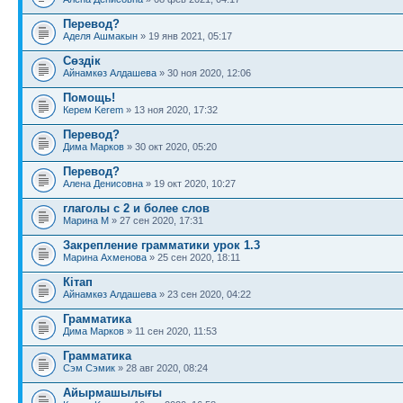
Перевод?
Аделя Ашмакын
» 19 янв 2021, 05:17
Сөздік
Айнамкөз Алдашева
» 30 ноя 2020, 12:06
Помощь!
Керем Kerem
» 13 ноя 2020, 17:32
Перевод?
Дима Марков
» 30 окт 2020, 05:20
Перевод?
Алена Денисовна
» 19 окт 2020, 10:27
глаголы с 2 и более слов
Марина М
» 27 сен 2020, 17:31
Закрепление грамматики урок 1.3
Марина Ахменова
» 25 сен 2020, 18:11
Кітап
Айнамкөз Алдашева
» 23 сен 2020, 04:22
Грамматика
Дима Марков
» 11 сен 2020, 11:53
Грамматика
Сэм Сэмик
» 28 авг 2020, 08:24
Айырмашылығы