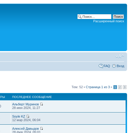
Расширенный поиск
FAQ
Вход
Тем: 52 •
Страница
1
из
3
•
1
2
3
ТРЫ
ПОСЛЕДНЕЕ СООБЩЕНИЕ
Альберт Муринов
0
28 июн 2024, 11:27
Soyle KZ
6
12 мар 2024, 06:04
Алексей Давыдов
4
28 фев 2024, 05:01