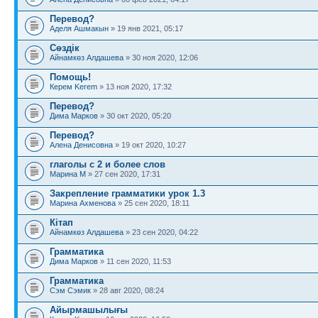
Перевод?
Аделя Ашмакын
» 19 янв 2021, 05:17
Сөздік
Айнамкөз Алдашева
» 30 ноя 2020, 12:06
Помощь!
Керем Kerem
» 13 ноя 2020, 17:32
Перевод?
Дима Марков
» 30 окт 2020, 05:20
Перевод?
Алена Денисовна
» 19 окт 2020, 10:27
глаголы с 2 и более слов
Марина М
» 27 сен 2020, 17:31
Закрепление грамматики урок 1.3
Марина Ахменова
» 25 сен 2020, 18:11
Кітап
Айнамкөз Алдашева
» 23 сен 2020, 04:22
Грамматика
Дима Марков
» 11 сен 2020, 11:53
Грамматика
Сэм Сэмик
» 28 авг 2020, 08:24
Айырмашылығы