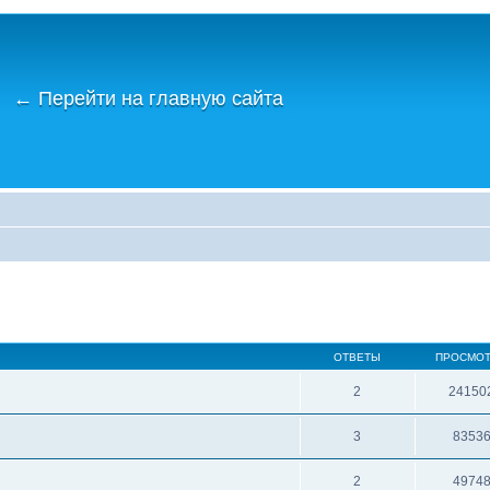
←
Перейти на главную сайта
ОТВЕТЫ
ПРОСМО
2
24150
3
8353
2
4974