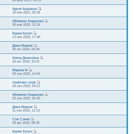
08 фев 2021, 04:33
Аделя Ашмакын
9
19 янв 2021, 05:39
Айнамкөз Алдашева
1
30 ноя 2020, 12:18
Керем Kerem
3
13 ноя 2020, 17:46
Дима Марков
0
30 окт 2020, 05:39
Алена Денисовна
1
19 окт 2020, 10:41
Марина М
2
29 сен 2020, 14:44
moderator soyle
8
28 сен 2020, 04:21
Айнамкөз Алдашева
8
23 сен 2020, 04:30
Дима Марков
9
11 сен 2020, 12:10
Сэм Сэмик
5
28 авг 2020, 08:39
Керем Kerem
9