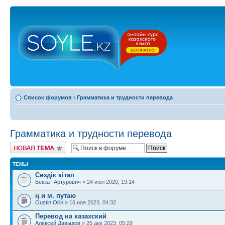
Список форумов
‹
Грамматика и трудности перевода
Грамматика и трудности перевода
Новая тема
ТЕМЫ
Сөздік кітап
Бекзат Артурович
» 24 июл 2020, 19:14
ң и м. путаю
Oustin Ollin
» 16 ноя 2023, 04:32
Перевод на казахский
Алексей Давыдов
» 25 дек 2023, 05:29