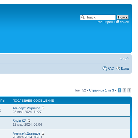
Расширенный поиск
FAQ
Вход
Тем: 52 •
Страница
1
из
3
•
1
2
3
ТРЫ
ПОСЛЕДНЕЕ СООБЩЕНИЕ
Альберт Муринов
2
28 июн 2024, 11:27
Soyle KZ
6
12 мар 2024, 06:04
Алексей Давыдов
8
28 фев 2024, 05:01