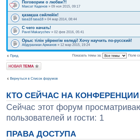
Поговорим о любви?!
Максат Каденов
» 09 ноя 2015, 09:17
қазақша сөйлейік!
tasa18 tasa18
» 04 мар 2014, 08:44
C чего начать!
Pavel Makarychev
» 02 фев 2016, 05:41
Орыс тілін уйренгім келеді! Хочу научить по-русский!
Абдурахман Арманов
» 12 мар 2015, 19:24
Показать темы за:
Поле с
Пред.
Новая тема
Вернуться в Список форумов
КТО СЕЙЧАС НА КОНФЕРЕНЦИИ
Сейчас этот форум просматриваю
пользователей и гости: 1
ПРАВА ДОСТУПА