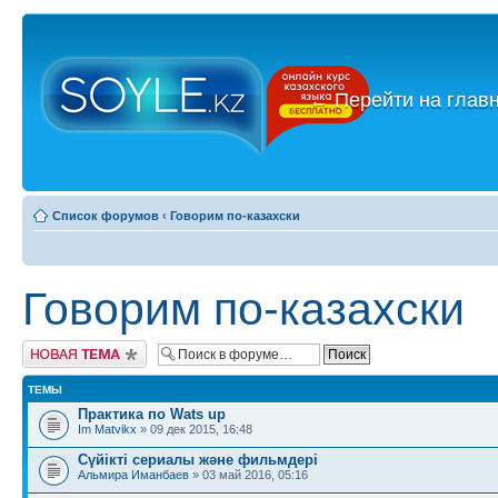
←
Перейти на глав
Список форумов
‹
Говорим по-казахски
Говорим по-казахски
Новая тема
ТЕМЫ
Практика по Wats up
Im Matvikx
» 09 дек 2015, 16:48
Сүйікті сериалы және фильмдері
Альмира Иманбаев
» 03 май 2016, 05:16