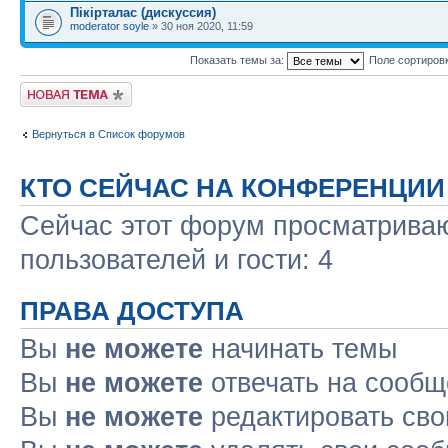
Пікірталас (дискуссия)
moderator soyle
» 30 ноя 2020, 11:59
Показать темы за:
Поле сортиров
Новая тема
Вернуться в Список форумов
КТО СЕЙЧАС НА КОНФЕРЕНЦИИ
Сейчас этот форум просматриваю
пользователей и гости: 4
ПРАВА ДОСТУПА
Вы
не можете
начинать темы
Вы
не можете
отвечать на сооб
Вы
не можете
редактировать св