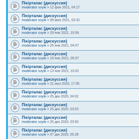
Пікірталас (дискуссия)
moderator soyle
» 12 фев 2021, 04:27
Пікірталас (дискуссия)
moderator soyle
» 08 фев 2021, 03:32
Пікірталас (дискуссия)
moderator soyle
» 29 янв 2021, 10:59
Пікірталас (дискуссия)
moderator soyle
» 25 янв 2021, 04:07
Пікірталас (дискуссия)
moderator soyle
» 19 янв 2021, 05:07
Пікірталас (дискуссия)
moderator soyle
» 13 янв 2021, 10:02
Пікірталас (дискуссия)
moderator soyle
» 31 июл 2020, 17:05
Пікірталас (дискуссия)
moderator soyle
» 25 дек 2020, 04:02
Пікірталас (дискуссия)
moderator soyle
» 25 дек 2020, 03:53
Пікірталас (дискуссия)
moderator soyle
» 25 дек 2020, 03:50
Пікірталас (дискуссия)
moderator soyle
» 07 дек 2020, 05:28