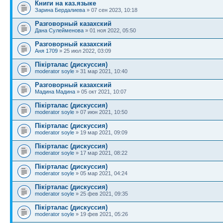
Книги на каз.языке
Зарина Бердалиева
» 07 сен 2023, 10:18
Разговорный казахский
Дана Сулейменова
» 01 ноя 2022, 05:50
Разговорный казахский
Аня 1709
» 25 июл 2022, 03:09
Пікірталас (дискуссия)
moderator soyle
» 31 мар 2021, 10:40
Разговорный казахский
Мадина Мадина
» 05 окт 2021, 10:07
Пікірталас (дискуссия)
moderator soyle
» 07 июн 2021, 10:50
Пікірталас (дискуссия)
moderator soyle
» 19 мар 2021, 09:09
Пікірталас (дискуссия)
moderator soyle
» 17 мар 2021, 08:22
Пікірталас (дискуссия)
moderator soyle
» 05 мар 2021, 04:24
Пікірталас (дискуссия)
moderator soyle
» 25 фев 2021, 09:35
Пікірталас (дискуссия)
moderator soyle
» 19 фев 2021, 05:26