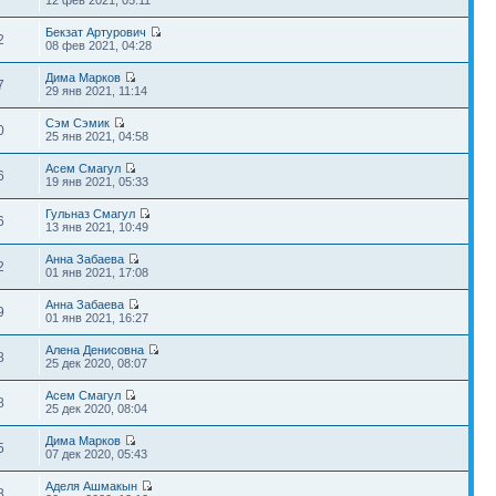
12 фев 2021, 05:11
Бекзат Артурович
2
08 фев 2021, 04:28
Дима Марков
7
29 янв 2021, 11:14
Сэм Сэмик
0
25 янв 2021, 04:58
Асем Смагул
6
19 янв 2021, 05:33
Гульназ Смагул
6
13 янв 2021, 10:49
Анна Забаева
2
01 янв 2021, 17:08
Анна Забаева
9
01 янв 2021, 16:27
Алена Денисовна
8
25 дек 2020, 08:07
Асем Смагул
8
25 дек 2020, 08:04
Дима Марков
5
07 дек 2020, 05:43
Аделя Ашмакын
8