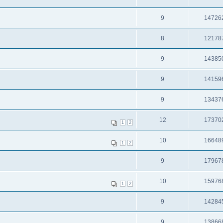
9
14726
8
12178
9
14385
9
14159
9
13437
12
17370
1
2
10
16648
1
2
9
17967
10
15976
1
2
9
14284
9
13866