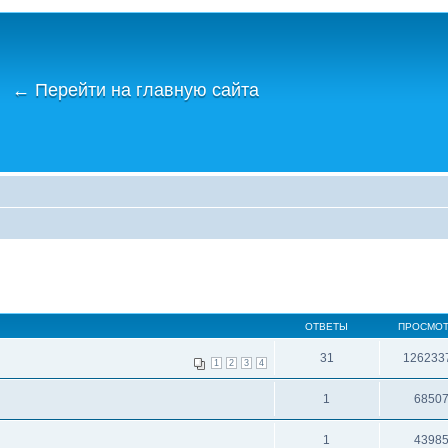
←
Перейти на главную сайта
ОТВЕТЫ
ПРОСМО
31
126233
1
2
3
4
1
6850
1
4398