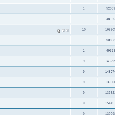
1
5205
1
4813
10
16880
1
2
1
5089
1
4932
9
14329
9
14807
9
13900
9
13682
9
15445
9
13909