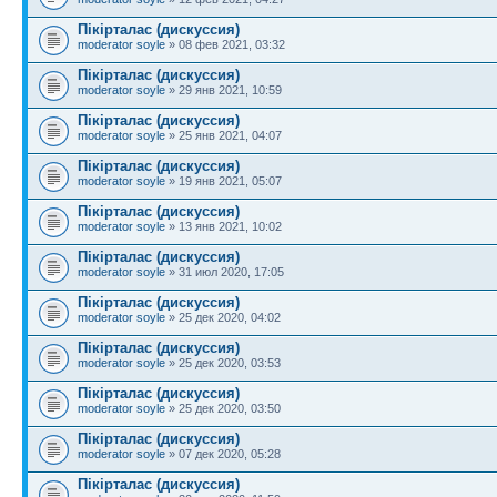
Пікірталас (дискуссия)
moderator soyle
» 08 фев 2021, 03:32
Пікірталас (дискуссия)
moderator soyle
» 29 янв 2021, 10:59
Пікірталас (дискуссия)
moderator soyle
» 25 янв 2021, 04:07
Пікірталас (дискуссия)
moderator soyle
» 19 янв 2021, 05:07
Пікірталас (дискуссия)
moderator soyle
» 13 янв 2021, 10:02
Пікірталас (дискуссия)
moderator soyle
» 31 июл 2020, 17:05
Пікірталас (дискуссия)
moderator soyle
» 25 дек 2020, 04:02
Пікірталас (дискуссия)
moderator soyle
» 25 дек 2020, 03:53
Пікірталас (дискуссия)
moderator soyle
» 25 дек 2020, 03:50
Пікірталас (дискуссия)
moderator soyle
» 07 дек 2020, 05:28
Пікірталас (дискуссия)