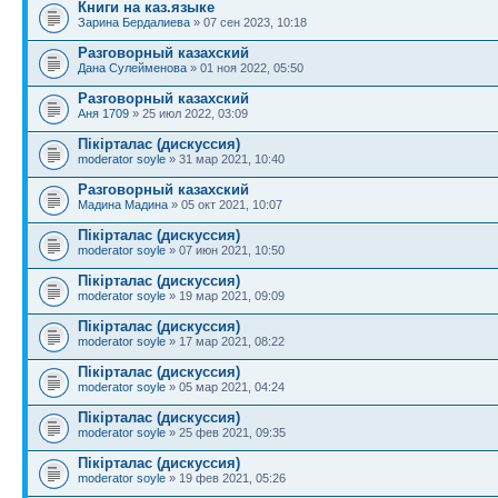
Книги на каз.языке
Зарина Бердалиева
» 07 сен 2023, 10:18
Разговорный казахский
Дана Сулейменова
» 01 ноя 2022, 05:50
Разговорный казахский
Аня 1709
» 25 июл 2022, 03:09
Пікірталас (дискуссия)
moderator soyle
» 31 мар 2021, 10:40
Разговорный казахский
Мадина Мадина
» 05 окт 2021, 10:07
Пікірталас (дискуссия)
moderator soyle
» 07 июн 2021, 10:50
Пікірталас (дискуссия)
moderator soyle
» 19 мар 2021, 09:09
Пікірталас (дискуссия)
moderator soyle
» 17 мар 2021, 08:22
Пікірталас (дискуссия)
moderator soyle
» 05 мар 2021, 04:24
Пікірталас (дискуссия)
moderator soyle
» 25 фев 2021, 09:35
Пікірталас (дискуссия)
moderator soyle
» 19 фев 2021, 05:26