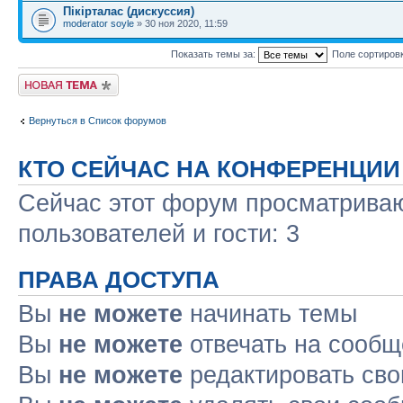
Пікірталас (дискуссия)
moderator soyle
» 30 ноя 2020, 11:59
Показать темы за:
Поле сортиров
Новая тема
Вернуться в Список форумов
КТО СЕЙЧАС НА КОНФЕРЕНЦИИ
Сейчас этот форум просматриваю
пользователей и гости: 3
ПРАВА ДОСТУПА
Вы
не можете
начинать темы
Вы
не можете
отвечать на сооб
Вы
не можете
редактировать св