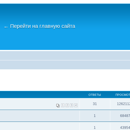
←
Перейти на главную сайта
ОТВЕТЫ
ПРОСМО
31
126211
1
2
3
4
1
6848
1
4395