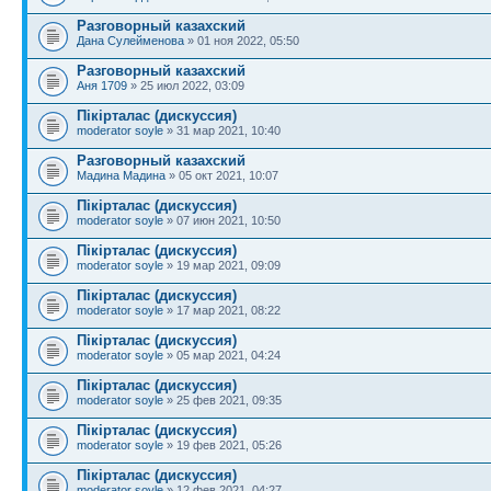
Разговорный казахский
Дана Сулейменова
» 01 ноя 2022, 05:50
Разговорный казахский
Аня 1709
» 25 июл 2022, 03:09
Пікірталас (дискуссия)
moderator soyle
» 31 мар 2021, 10:40
Разговорный казахский
Мадина Мадина
» 05 окт 2021, 10:07
Пікірталас (дискуссия)
moderator soyle
» 07 июн 2021, 10:50
Пікірталас (дискуссия)
moderator soyle
» 19 мар 2021, 09:09
Пікірталас (дискуссия)
moderator soyle
» 17 мар 2021, 08:22
Пікірталас (дискуссия)
moderator soyle
» 05 мар 2021, 04:24
Пікірталас (дискуссия)
moderator soyle
» 25 фев 2021, 09:35
Пікірталас (дискуссия)
moderator soyle
» 19 фев 2021, 05:26
Пікірталас (дискуссия)
moderator soyle
» 12 фев 2021, 04:27