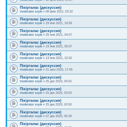
Пікірталас (дискуссия)
moderator soyle
» 08 фев 2021, 03:32
Пікірталас (дискуссия)
moderator soyle
» 29 янв 2021, 10:59
Пікірталас (дискуссия)
moderator soyle
» 25 янв 2021, 04:07
Пікірталас (дискуссия)
moderator soyle
» 19 янв 2021, 05:07
Пікірталас (дискуссия)
moderator soyle
» 13 янв 2021, 10:02
Пікірталас (дискуссия)
moderator soyle
» 31 июл 2020, 17:05
Пікірталас (дискуссия)
moderator soyle
» 25 дек 2020, 04:02
Пікірталас (дискуссия)
moderator soyle
» 25 дек 2020, 03:53
Пікірталас (дискуссия)
moderator soyle
» 25 дек 2020, 03:50
Пікірталас (дискуссия)
moderator soyle
» 07 дек 2020, 05:28
Пікірталас (дискуссия)