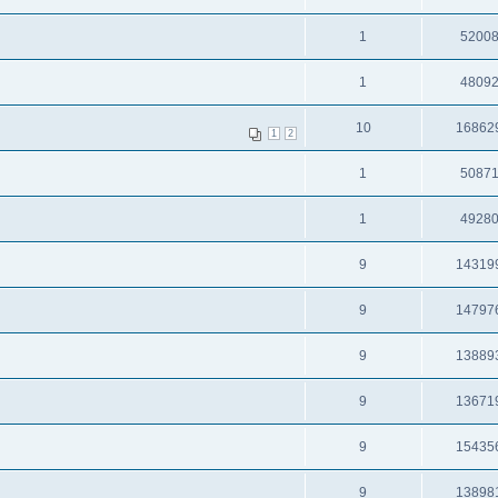
1
5200
1
4809
10
16862
1
2
1
5087
1
4928
9
14319
9
14797
9
13889
9
13671
9
15435
9
13898