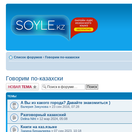
Список форумов
‹
Говорим по-казахски
Говорим по-казахски
Новая тема
ТЕМЫ
А Вы из какого города? Давайте знакомиться )
Валерия Зикунова
» 23 сен 2016, 07:28
Разговорный казахский
Delina Niht
» 12 мар 2024, 05:08
Книги на каз.языке
Зарина Бердалиева
» 07 сен 2023, 10:18