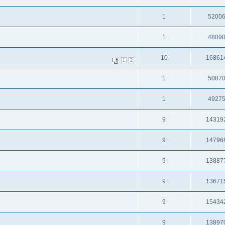
1
5200
1
4809
10
16861
1
2
1
5087
1
4927
9
14319
9
14796
9
13887
9
13671
9
15434
9
13897