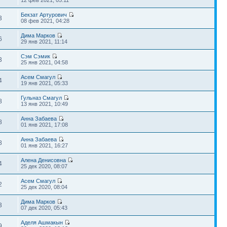
12 фев 2021, 05:11
Бекзат Артурович
3
08 фев 2021, 04:28
Дима Марков
6
29 янв 2021, 11:14
Сэм Сэмик
3
25 янв 2021, 04:58
Асем Смагул
4
19 янв 2021, 05:33
Гульназ Смагул
8
13 янв 2021, 10:49
Анна Забаева
8
01 янв 2021, 17:08
Анна Забаева
8
01 янв 2021, 16:27
Алена Денисовна
4
25 дек 2020, 08:07
Асем Смагул
2
25 дек 2020, 08:04
Дима Марков
3
07 дек 2020, 05:43
Аделя Ашмакын
9