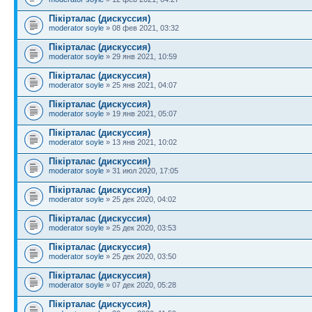
Пікірталас (дискуссия)
moderator soyle
» 08 фев 2021, 03:32
Пікірталас (дискуссия)
moderator soyle
» 29 янв 2021, 10:59
Пікірталас (дискуссия)
moderator soyle
» 25 янв 2021, 04:07
Пікірталас (дискуссия)
moderator soyle
» 19 янв 2021, 05:07
Пікірталас (дискуссия)
moderator soyle
» 13 янв 2021, 10:02
Пікірталас (дискуссия)
moderator soyle
» 31 июл 2020, 17:05
Пікірталас (дискуссия)
moderator soyle
» 25 дек 2020, 04:02
Пікірталас (дискуссия)
moderator soyle
» 25 дек 2020, 03:53
Пікірталас (дискуссия)
moderator soyle
» 25 дек 2020, 03:50
Пікірталас (дискуссия)
moderator soyle
» 07 дек 2020, 05:28
Пікірталас (дискуссия)