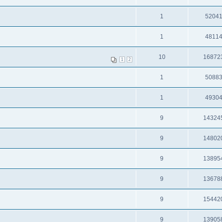
1
5204
1
4811
10
16872
1
2
1
5088
1
4930
9
14324
9
14802
9
13895
9
13678
9
15442
9
13905