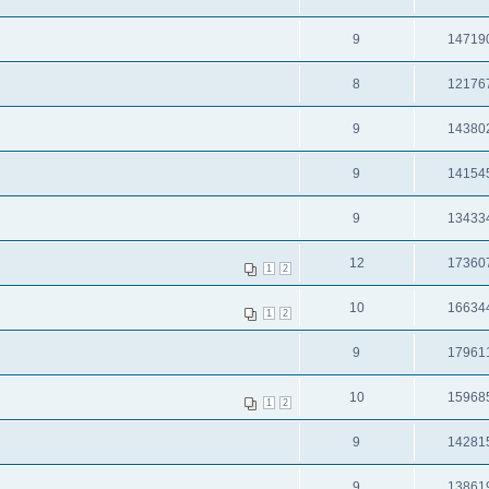
9
14719
8
12176
9
14380
9
14154
9
13433
12
17360
1
2
10
16634
1
2
9
17961
10
15968
1
2
9
14281
9
13861