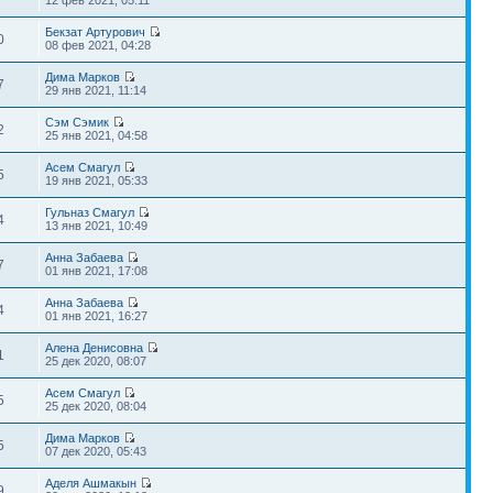
12 фев 2021, 05:11
Бекзат Артурович
0
08 фев 2021, 04:28
Дима Марков
7
29 янв 2021, 11:14
Сэм Сэмик
2
25 янв 2021, 04:58
Асем Смагул
5
19 янв 2021, 05:33
Гульназ Смагул
4
13 янв 2021, 10:49
Анна Забаева
7
01 янв 2021, 17:08
Анна Забаева
4
01 янв 2021, 16:27
Алена Денисовна
1
25 дек 2020, 08:07
Асем Смагул
5
25 дек 2020, 08:04
Дима Марков
5
07 дек 2020, 05:43
Аделя Ашмакын
9