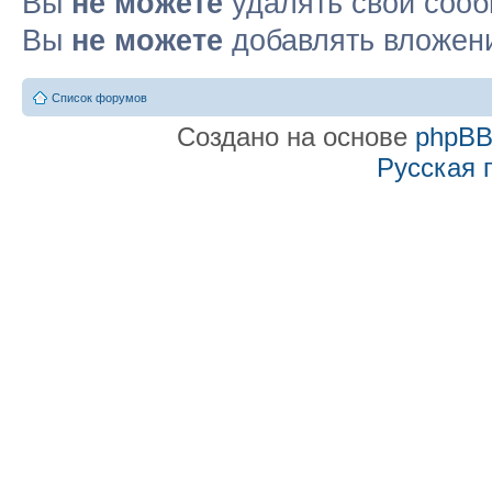
Вы
не можете
удалять свои соо
Вы
не можете
добавлять вложен
Список форумов
Создано на основе
phpB
Русская 