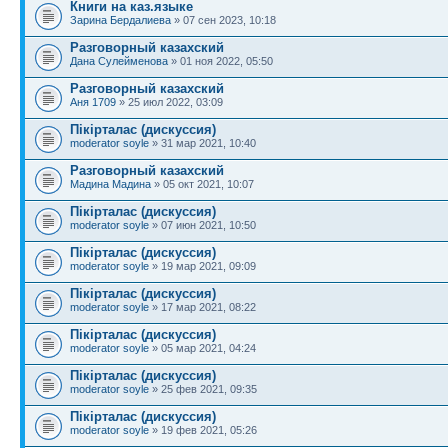
Книги на каз.языке
Зарина Бердалиева
» 07 сен 2023, 10:18
Разговорный казахский
Дана Сулейменова
» 01 ноя 2022, 05:50
Разговорный казахский
Аня 1709
» 25 июл 2022, 03:09
Пікірталас (дискуссия)
moderator soyle
» 31 мар 2021, 10:40
Разговорный казахский
Мадина Мадина
» 05 окт 2021, 10:07
Пікірталас (дискуссия)
moderator soyle
» 07 июн 2021, 10:50
Пікірталас (дискуссия)
moderator soyle
» 19 мар 2021, 09:09
Пікірталас (дискуссия)
moderator soyle
» 17 мар 2021, 08:22
Пікірталас (дискуссия)
moderator soyle
» 05 мар 2021, 04:24
Пікірталас (дискуссия)
moderator soyle
» 25 фев 2021, 09:35
Пікірталас (дискуссия)
moderator soyle
» 19 фев 2021, 05:26