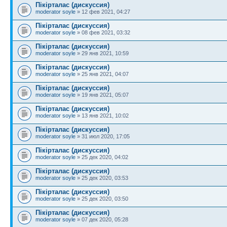
Пікірталас (дискуссия)
moderator soyle
» 12 фев 2021, 04:27
Пікірталас (дискуссия)
moderator soyle
» 08 фев 2021, 03:32
Пікірталас (дискуссия)
moderator soyle
» 29 янв 2021, 10:59
Пікірталас (дискуссия)
moderator soyle
» 25 янв 2021, 04:07
Пікірталас (дискуссия)
moderator soyle
» 19 янв 2021, 05:07
Пікірталас (дискуссия)
moderator soyle
» 13 янв 2021, 10:02
Пікірталас (дискуссия)
moderator soyle
» 31 июл 2020, 17:05
Пікірталас (дискуссия)
moderator soyle
» 25 дек 2020, 04:02
Пікірталас (дискуссия)
moderator soyle
» 25 дек 2020, 03:53
Пікірталас (дискуссия)
moderator soyle
» 25 дек 2020, 03:50
Пікірталас (дискуссия)
moderator soyle
» 07 дек 2020, 05:28