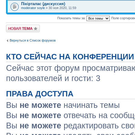
Пікірталас (дискуссия)
moderator soyle
» 30 ноя 2020, 11:59
Показать темы за:
Поле сортиров
Новая тема
Вернуться в Список форумов
КТО СЕЙЧАС НА КОНФЕРЕНЦИИ
Сейчас этот форум просматриваю
пользователей и гости: 3
ПРАВА ДОСТУПА
Вы
не можете
начинать темы
Вы
не можете
отвечать на сооб
Вы
не можете
редактировать св