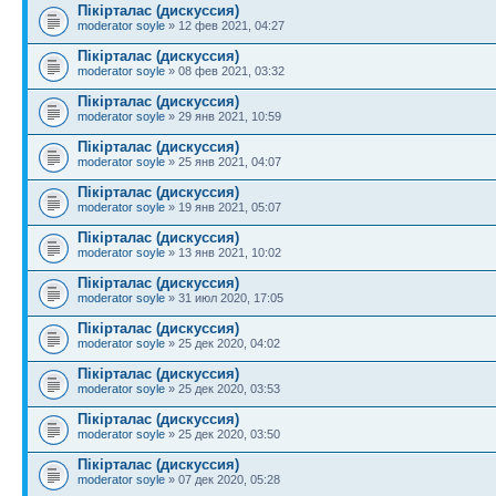
Пікірталас (дискуссия)
moderator soyle
» 12 фев 2021, 04:27
Пікірталас (дискуссия)
moderator soyle
» 08 фев 2021, 03:32
Пікірталас (дискуссия)
moderator soyle
» 29 янв 2021, 10:59
Пікірталас (дискуссия)
moderator soyle
» 25 янв 2021, 04:07
Пікірталас (дискуссия)
moderator soyle
» 19 янв 2021, 05:07
Пікірталас (дискуссия)
moderator soyle
» 13 янв 2021, 10:02
Пікірталас (дискуссия)
moderator soyle
» 31 июл 2020, 17:05
Пікірталас (дискуссия)
moderator soyle
» 25 дек 2020, 04:02
Пікірталас (дискуссия)
moderator soyle
» 25 дек 2020, 03:53
Пікірталас (дискуссия)
moderator soyle
» 25 дек 2020, 03:50
Пікірталас (дискуссия)
moderator soyle
» 07 дек 2020, 05:28