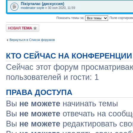
Пікірталас (дискуссия)
moderator soyle
» 30 ноя 2020, 11:59
Показать темы за:
Поле сортиров
Новая тема
Вернуться в Список форумов
КТО СЕЙЧАС НА КОНФЕРЕНЦИИ
Сейчас этот форум просматриваю
пользователей и гости: 1
ПРАВА ДОСТУПА
Вы
не можете
начинать темы
Вы
не можете
отвечать на сооб
Вы
не можете
редактировать св