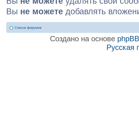
Вы
не можете
удалять свои соо
Вы
не можете
добавлять вложен
Список форумов
Создано на основе
phpB
Русская 