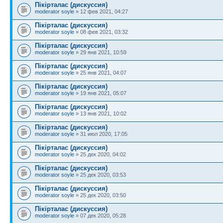
Пікірталас (дискуссия)
moderator soyle
» 12 фев 2021, 04:27
Пікірталас (дискуссия)
moderator soyle
» 08 фев 2021, 03:32
Пікірталас (дискуссия)
moderator soyle
» 29 янв 2021, 10:59
Пікірталас (дискуссия)
moderator soyle
» 25 янв 2021, 04:07
Пікірталас (дискуссия)
moderator soyle
» 19 янв 2021, 05:07
Пікірталас (дискуссия)
moderator soyle
» 13 янв 2021, 10:02
Пікірталас (дискуссия)
moderator soyle
» 31 июл 2020, 17:05
Пікірталас (дискуссия)
moderator soyle
» 25 дек 2020, 04:02
Пікірталас (дискуссия)
moderator soyle
» 25 дек 2020, 03:53
Пікірталас (дискуссия)
moderator soyle
» 25 дек 2020, 03:50
Пікірталас (дискуссия)
moderator soyle
» 07 дек 2020, 05:28