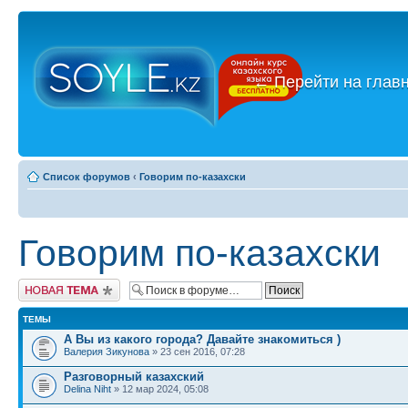
←
Перейти на глав
Список форумов
‹
Говорим по-казахски
Говорим по-казахски
Новая тема
ТЕМЫ
А Вы из какого города? Давайте знакомиться )
Валерия Зикунова
» 23 сен 2016, 07:28
Разговорный казахский
Delina Niht
» 12 мар 2024, 05:08