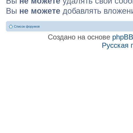
Вы
не можете
удалять свои соо
Вы
не можете
добавлять вложен
Список форумов
Создано на основе
phpB
Русская 