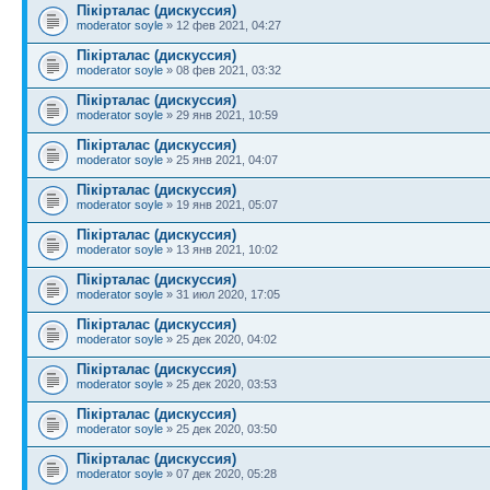
Пікірталас (дискуссия)
moderator soyle
» 12 фев 2021, 04:27
Пікірталас (дискуссия)
moderator soyle
» 08 фев 2021, 03:32
Пікірталас (дискуссия)
moderator soyle
» 29 янв 2021, 10:59
Пікірталас (дискуссия)
moderator soyle
» 25 янв 2021, 04:07
Пікірталас (дискуссия)
moderator soyle
» 19 янв 2021, 05:07
Пікірталас (дискуссия)
moderator soyle
» 13 янв 2021, 10:02
Пікірталас (дискуссия)
moderator soyle
» 31 июл 2020, 17:05
Пікірталас (дискуссия)
moderator soyle
» 25 дек 2020, 04:02
Пікірталас (дискуссия)
moderator soyle
» 25 дек 2020, 03:53
Пікірталас (дискуссия)
moderator soyle
» 25 дек 2020, 03:50
Пікірталас (дискуссия)
moderator soyle
» 07 дек 2020, 05:28