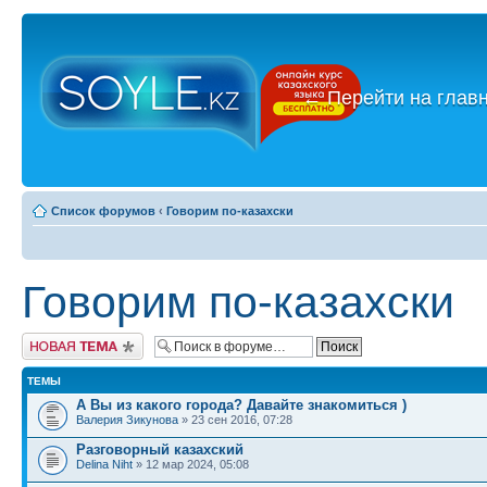
←
Перейти на глав
Список форумов
‹
Говорим по-казахски
Говорим по-казахски
Новая тема
ТЕМЫ
А Вы из какого города? Давайте знакомиться )
Валерия Зикунова
» 23 сен 2016, 07:28
Разговорный казахский
Delina Niht
» 12 мар 2024, 05:08