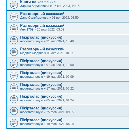
Книги на каз.языке
Зарина Бердалиева
» 07 сен 2023, 10:18
Разговорный казахский
Дана Сулейменова
» 01 ноя 2022, 05:50
Разговорный казахский
Аня 1709
» 25 июл 2022, 03:09
Пікірталас (дискуссия)
moderator soyle
» 31 мар 2021, 10:40
Разговорный казахский
Мадина Мадина
» 05 окт 2021, 10:07
Пікірталас (дискуссия)
moderator soyle
» 07 июн 2021, 10:50
Пікірталас (дискуссия)
moderator soyle
» 19 мар 2021, 09:09
Пікірталас (дискуссия)
moderator soyle
» 17 мар 2021, 08:22
Пікірталас (дискуссия)
moderator soyle
» 05 мар 2021, 04:24
Пікірталас (дискуссия)
moderator soyle
» 25 фев 2021, 09:35
Пікірталас (дискуссия)
moderator soyle
» 19 фев 2021, 05:26