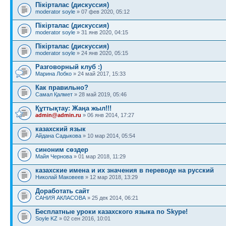
Пікірталас (дискуссия)
moderator soyle
» 07 фев 2020, 05:12
Пікірталас (дискуссия)
moderator soyle
» 31 янв 2020, 04:15
Пікірталас (дискуссия)
moderator soyle
» 24 янв 2020, 05:15
Разговорный клуб :)
Марина Лобко
» 24 май 2017, 15:33
Как правильно?
Самал Қалмет
» 28 май 2019, 05:46
Құттықтау: Жаңа жыл!!!
admin@admin.ru
» 06 янв 2014, 17:27
казахский язык
Айдана Садыкова
» 10 мар 2014, 05:54
синоним сөздер
Майя Чернова
» 01 мар 2018, 11:29
казахские имена и их значения в переводе на русский
Николай Маковеев
» 12 мар 2018, 13:29
Доработать сайт
САНИЯ АКЛАСОВА
» 25 дек 2014, 06:21
Бесплатные уроки казахского языка по Skype!
Soyle KZ
» 02 сен 2016, 10:01