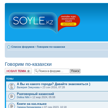
Список форумов
‹
Говорим по-казахски
Говорим по-казахски
Новая тема
ТЕМЫ
А Вы из какого города? Давайте знакомиться )
Валерия Зикунова
» 23 сен 2016, 07:28
Разговорный казахский
Delina Niht
» 12 мар 2024, 05:08
Книги на каз.языке
Зарина Бердалиева
» 07 сен 2023, 10:18