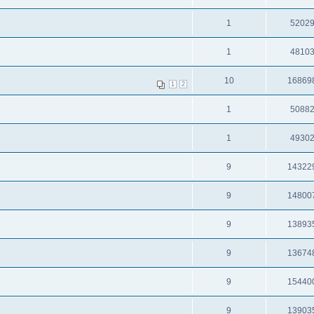
1
5202
1
4810
10
16869
1
2
1
5088
1
4930
9
14322
9
14800
9
13893
9
13674
9
15440
9
13903