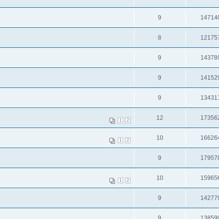
9
14714
8
12175
9
14378
9
14152
9
13431
12
17356
1
2
10
16626
1
2
9
17957
10
15965
1
2
9
14277
9
13859