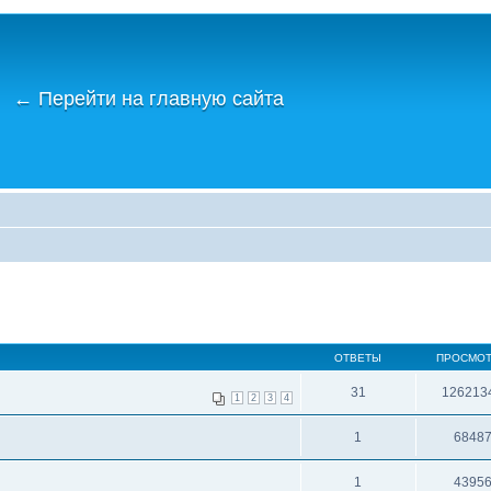
←
Перейти на главную сайта
ОТВЕТЫ
ПРОСМО
31
126213
1
2
3
4
1
6848
1
4395