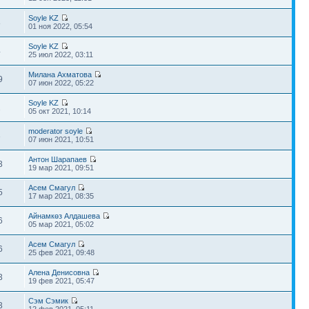
Soyle KZ
8
01 ноя 2022, 05:54
Soyle KZ
4
25 июл 2022, 03:11
Милана Ахматова
9
07 июн 2022, 05:22
Soyle KZ
2
05 окт 2021, 10:14
moderator soyle
3
07 июн 2021, 10:51
Антон Шарапаев
3
19 мар 2021, 09:51
Асем Смагул
5
17 мар 2021, 08:35
Айнамкөз Алдашева
6
05 мар 2021, 05:02
Асем Смагул
6
25 фев 2021, 09:48
Алена Денисовна
3
19 фев 2021, 05:47
Сэм Сэмик
3