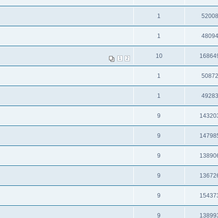
1
5200
1
4809
10
16864
1
2
1
5087
1
4928
9
14320
9
14798
9
13890
9
13672
9
15437
9
13899