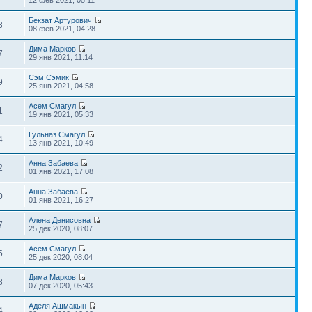
12 фев 2021, 05:11
Бекзат Артурович
3
08 фев 2021, 04:28
Дима Марков
7
29 янв 2021, 11:14
Сэм Сэмик
9
25 янв 2021, 04:58
Асем Смагул
1
19 янв 2021, 05:33
Гульназ Смагул
4
13 янв 2021, 10:49
Анна Забаева
2
01 янв 2021, 17:08
Анна Забаева
0
01 янв 2021, 16:27
Алена Денисовна
7
25 дек 2020, 08:07
Асем Смагул
5
25 дек 2020, 08:04
Дима Марков
8
07 дек 2020, 05:43
Аделя Ашмакын
4