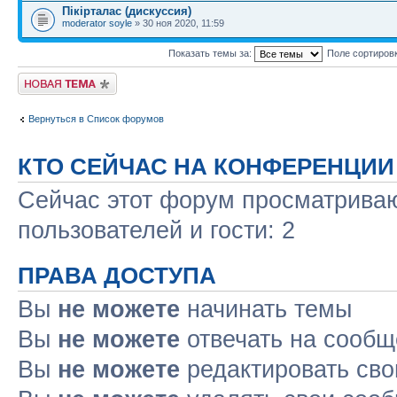
Пікірталас (дискуссия)
moderator soyle
» 30 ноя 2020, 11:59
Показать темы за:
Поле сортиров
Новая тема
Вернуться в Список форумов
КТО СЕЙЧАС НА КОНФЕРЕНЦИИ
Сейчас этот форум просматриваю
пользователей и гости: 2
ПРАВА ДОСТУПА
Вы
не можете
начинать темы
Вы
не можете
отвечать на сооб
Вы
не можете
редактировать св