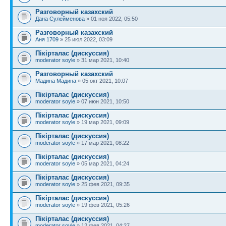
Разговорный казахский
Дана Сулейменова
» 01 ноя 2022, 05:50
Разговорный казахский
Аня 1709
» 25 июл 2022, 03:09
Пікірталас (дискуссия)
moderator soyle
» 31 мар 2021, 10:40
Разговорный казахский
Мадина Мадина
» 05 окт 2021, 10:07
Пікірталас (дискуссия)
moderator soyle
» 07 июн 2021, 10:50
Пікірталас (дискуссия)
moderator soyle
» 19 мар 2021, 09:09
Пікірталас (дискуссия)
moderator soyle
» 17 мар 2021, 08:22
Пікірталас (дискуссия)
moderator soyle
» 05 мар 2021, 04:24
Пікірталас (дискуссия)
moderator soyle
» 25 фев 2021, 09:35
Пікірталас (дискуссия)
moderator soyle
» 19 фев 2021, 05:26
Пікірталас (дискуссия)
moderator soyle
» 12 фев 2021, 04:27