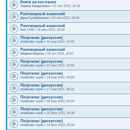
Книги на каз.языке
Зарина Бердалиева
» 07 сен 2023, 10:18
Разговорный казахский
Дана Сулейменова
» 01 ноя 2022, 05:50
Разговорный казахский
Аня 1709
» 25 июл 2022, 03:09
Пікірталас (дискуссия)
moderator soyle
» 31 мар 2021, 10:40
Разговорный казахский
Мадина Мадина
» 05 окт 2021, 10:07
Пікірталас (дискуссия)
moderator soyle
» 07 июн 2021, 10:50
Пікірталас (дискуссия)
moderator soyle
» 19 мар 2021, 09:09
Пікірталас (дискуссия)
moderator soyle
» 17 мар 2021, 08:22
Пікірталас (дискуссия)
moderator soyle
» 05 мар 2021, 04:24
Пікірталас (дискуссия)
moderator soyle
» 25 фев 2021, 09:35
Пікірталас (дискуссия)
moderator soyle
» 19 фев 2021, 05:26