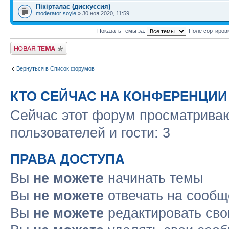
Пікірталас (дискуссия)
moderator soyle
» 30 ноя 2020, 11:59
Показать темы за:
Поле сортиров
Новая тема
Вернуться в Список форумов
КТО СЕЙЧАС НА КОНФЕРЕНЦИИ
Сейчас этот форум просматриваю
пользователей и гости: 3
ПРАВА ДОСТУПА
Вы
не можете
начинать темы
Вы
не можете
отвечать на сооб
Вы
не можете
редактировать св