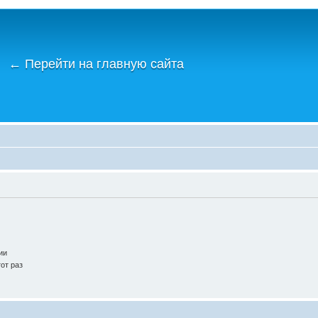
←
Перейти на главную сайта
ии
от раз