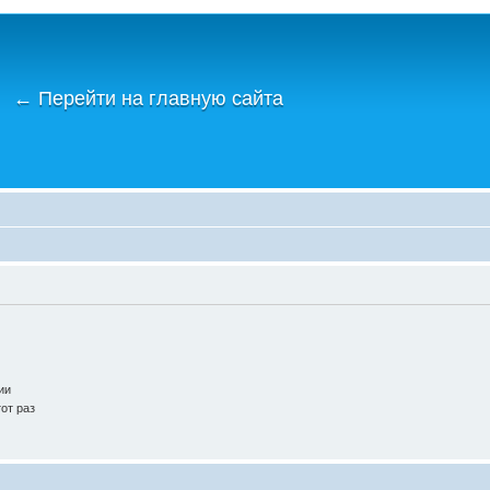
←
Перейти на главную сайта
ии
от раз