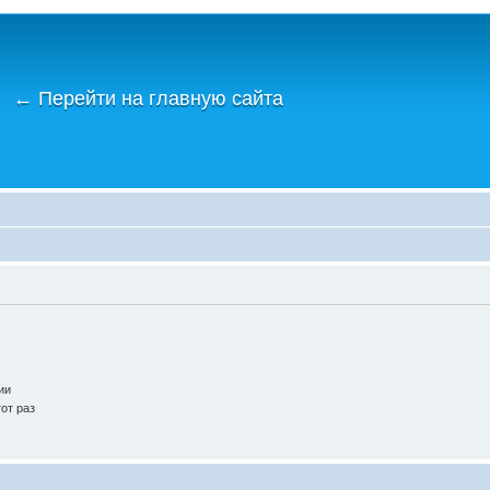
←
Перейти на главную сайта
ии
от раз