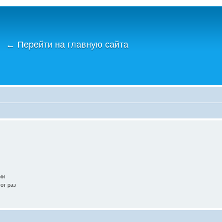
←
Перейти на главную сайта
ии
от раз