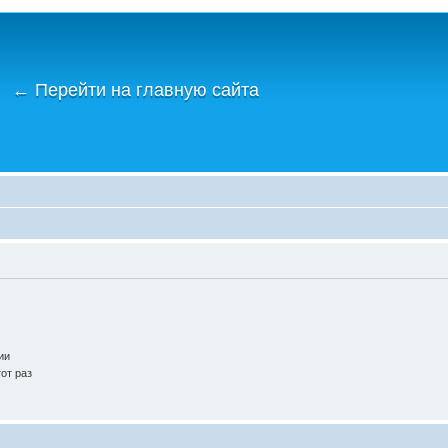
←
Перейти на главную сайта
ии
от раз