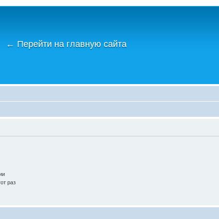
←
Перейти на главную сайта
ии
от раз