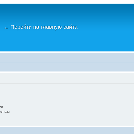
←
Перейти на главную сайта
ии
от раз