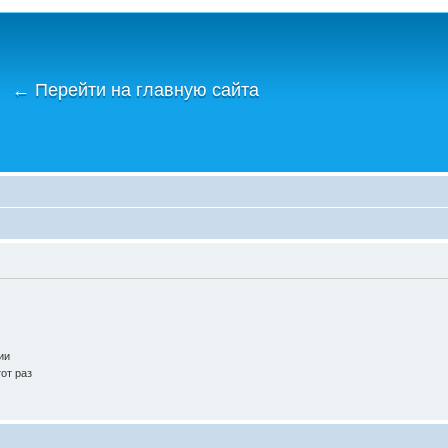
←
Перейти на главную сайта
ии
от раз