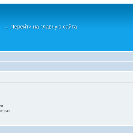
←
Перейти на главную сайта
ии
от раз