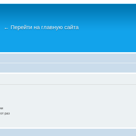
←
Перейти на главную сайта
ии
от раз