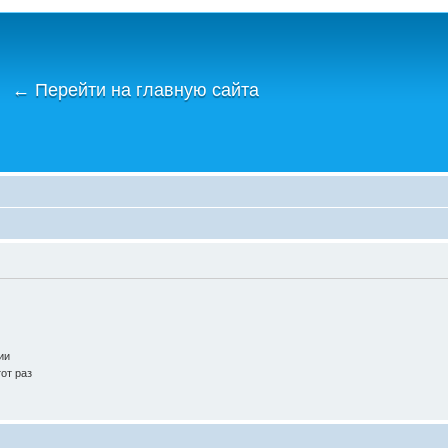
←
Перейти на главную сайта
ии
от раз