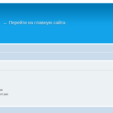
←
Перейти на главную сайта
ии
от раз