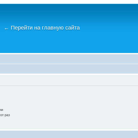
←
Перейти на главную сайта
ии
от раз