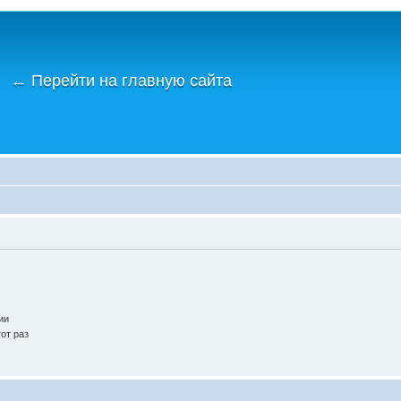
←
Перейти на главную сайта
ии
от раз