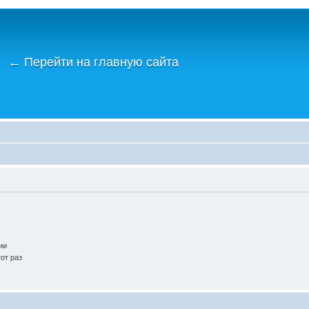
←
Перейти на главную сайта
ии
от раз