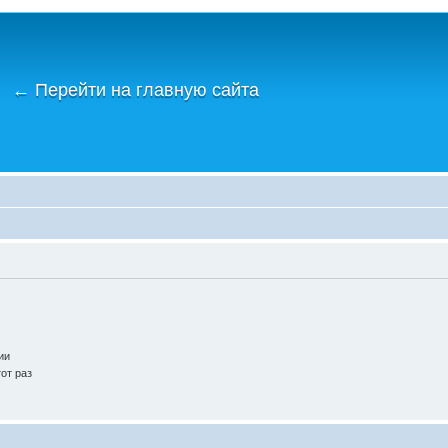
←
Перейти на главную сайта
ии
от раз