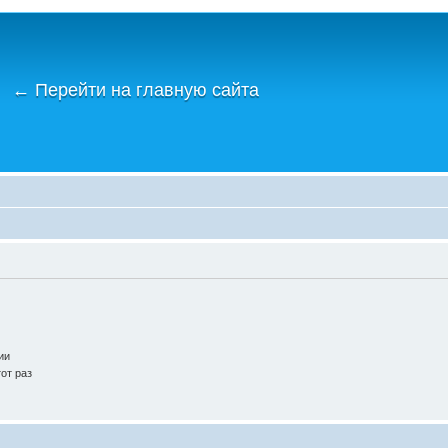
←
Перейти на главную сайта
ии
от раз