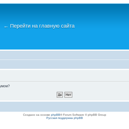
←
Перейти на главную сайта
румом?
Создано на основе
phpBB
® Forum Software © phpBB Group
Русская поддержка phpBB