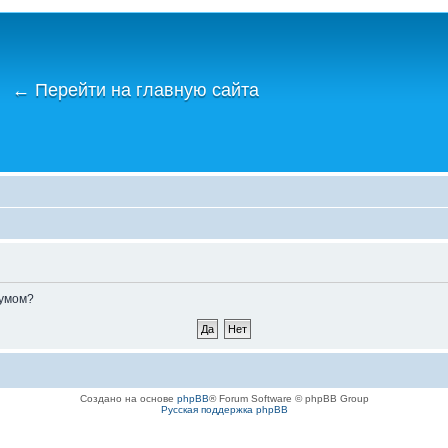
←
Перейти на главную сайта
румом?
Создано на основе
phpBB
® Forum Software © phpBB Group
Русская поддержка phpBB