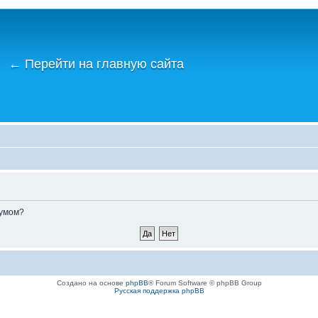
←
Перейти на главную сайта
румом?
Создано на основе
phpBB
® Forum Software © phpBB Group
Русская поддержка phpBB