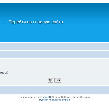
←
Перейти на главную сайта
румом?
Создано на основе
phpBB
® Forum Software © phpBB Group
Русская поддержка phpBB