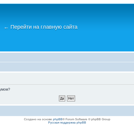
←
Перейти на главную сайта
румом?
Создано на основе
phpBB
® Forum Software © phpBB Group
Русская поддержка phpBB