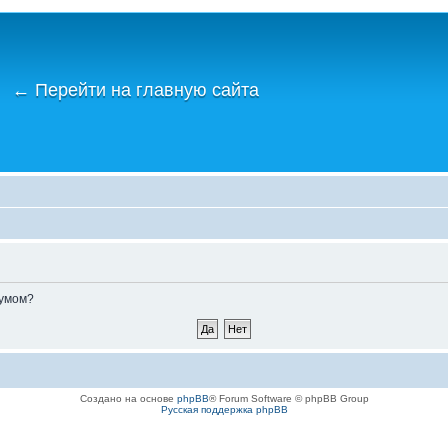
←
Перейти на главную сайта
румом?
Создано на основе
phpBB
® Forum Software © phpBB Group
Русская поддержка phpBB