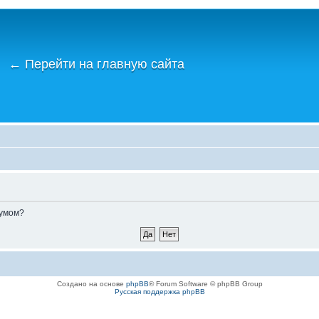
←
Перейти на главную сайта
румом?
Создано на основе
phpBB
® Forum Software © phpBB Group
Русская поддержка phpBB